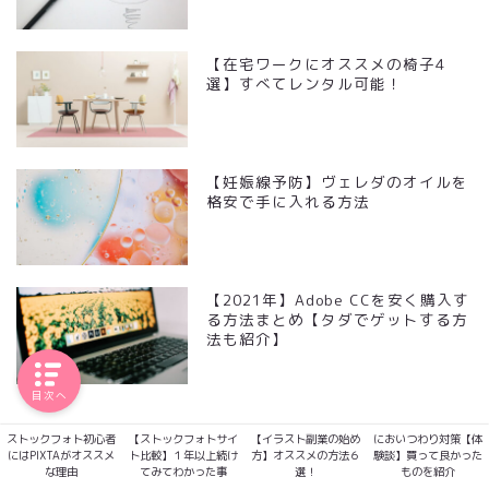
【在宅ワークにオススメの椅子4
選】すべてレンタル可能！
【妊娠線予防】ヴェレダのオイルを
格安で手に入れる方法
【2021年】Adobe CCを安く購入す
る方法まとめ【タダでゲットする方
法も紹介】
目次へ
ストックフォト初心者
【ストックフォトサイ
【イラスト副業の始め
においつわり対策【体
楽天ルーム
にはPIXTAがオススメ
ト比較】１年以上続け
方】オススメの方法６
験談】買って良かった
な理由
てみてわかった事
選！
ものを紹介