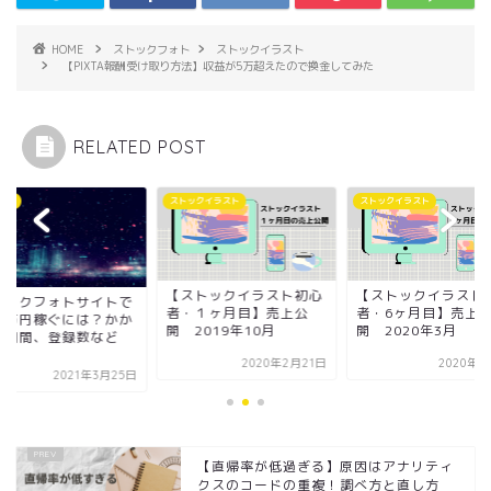
HOME
ストックフォト
ストックイラスト
【PIXTA報酬受け取り方法】収益が5万超えたので換金してみた
RELATED POST
ックイラスト
ストックイラスト
イラスト
ストックイラスト初心
【ストックイラスト初心
ストックフォトサイ
・１ヶ月目】売上公
者・6ヶ月目】売上公
月１万円稼ぐには？
2019年10月
開 2020年3月
った期間、登録数な
公...
2020年2月21日
2020年4月2日
2021年3
【直帰率が低過ぎる】原因はアナリティ
クスのコードの重複！調べ方と直し方