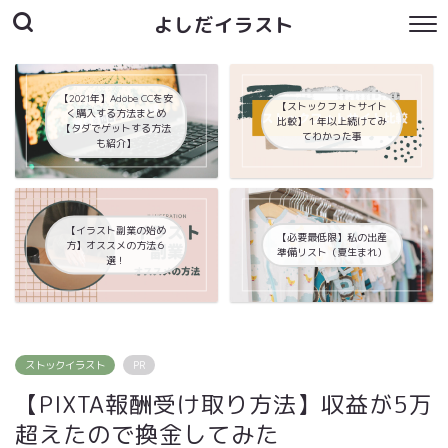
よしだイラスト
【2021年】Adobe CCを安
【ストックフォトサイト
く購入する方法まとめ
比較】１年以上続けてみ
【タダでゲットする方法
てわかった事
も紹介】
【イラスト副業の始め
【必要最低限】私の出産
方】オススメの方法６
準備リスト（夏生まれ）
選！
ストックイラスト
PR
【PIXTA報酬受け取り方法】収益が5万
超えたので換金してみた