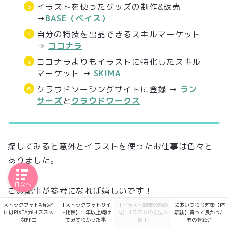
イラストを使ったグッズの制作&販売
→
BASE（ベイス）
自分の特技を出品できるスキルマーケット
→
ココナラ
ココナラよりもイラストに特化したスキル
マーケット →
SKIMA
クラウドソーシングサイトに登録 →
ラン
サーズ
と
クラウドワークス
探してみると意外とイラストを使ったお仕事は色々と
ありました。
目次へ
この記事が参考になれば嬉しいです！
ストックフォト初心者
【ストックフォトサイ
【イラスト副業の始め
においつわり対策【体
にはPIXTAがオススメ
ト比較】１年以上続け
方】オススメの方法６
験談】買って良かった
な理由
てみてわかった事
選！
ものを紹介