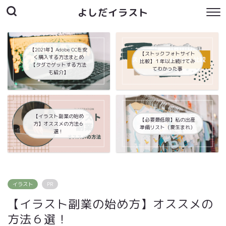
よしだイラスト
【2021年】Adobe CCを安
【ストックフォトサイト
く購入する方法まとめ
比較】１年以上続けてみ
【タダでゲットする方法
てわかった事
も紹介】
【イラスト副業の始め
【必要最低限】私の出産
方】オススメの方法６
準備リスト（夏生まれ）
選！
イラスト
PR
【イラスト副業の始め方】オススメの
方法６選！