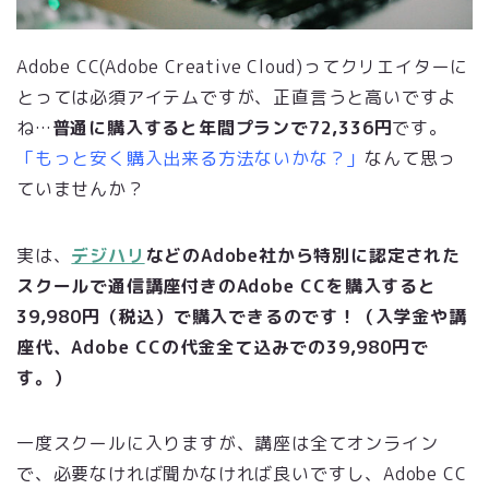
Adobe CC(Adobe Creative Cloud)ってクリエイターに
とっては必須アイテムですが、正直言うと高いですよ
ね…
普通に購入すると年間プランで72,336円
です。
「もっと安く購入出来る方法ないかな？」
なんて思っ
ていませんか？
実は、
デジハリ
などのAdobe社から特別に認定された
スクールで
通信講座付きのAdobe CCを購入すると
39,980
円（税込）で購入できるのです！（入学金や講
座代、Adobe CCの代金全て込みでの
39,980
円で
す。）
一度スクールに入りますが、講座は全てオンライン
で、必要なければ聞かなければ良いですし、Adobe CC