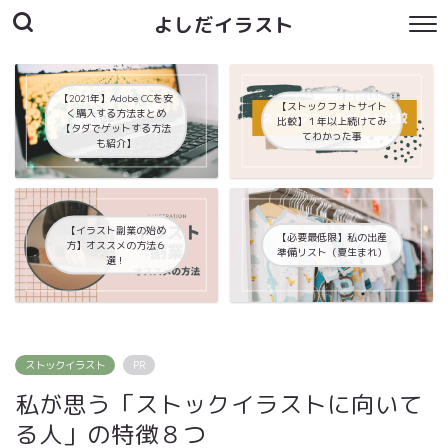
よしだイラスト
【2021年】Adobe CCを安
【ストックフォトサイト
く購入する方法まとめ
比較】１年以上続けてみ
【タダでゲットする方法
てわかった事
も紹介】
【イラスト副業の始め
【必要最低限】私の出産
方】オススメの方法６
準備リスト（夏生まれ）
選！
ストックイラスト
PR
私が思う「ストックイラストに向いて
る人」の特徴８つ