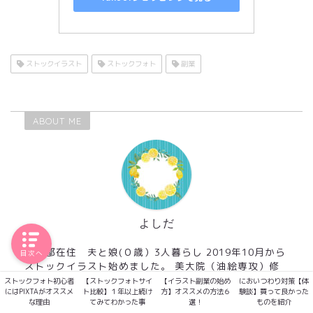
ストックイラスト
ストックフォト
副業
ABOUT ME
よしだ
東京都在住 夫と娘(０歳）3人暮らし 2019年10月から
目次へ
ストックイラスト始めました。 美大院（油絵専攻）修
了後→美大非常勤講師→ソフトウェア開発会社→SEO会
ストックフォト初心者
【ストックフォトサイ
【イラスト副業の始め
においつわり対策【体
にはPIXTAがオススメ
ト比較】１年以上続け
方】オススメの方法６
験談】買って良かった
社（コンテンツ企画）→WEB制作会社 特技：絵を描く
な理由
てみてわかった事
選！
ものを紹介
事、SEOライティング これからストックを始めよう