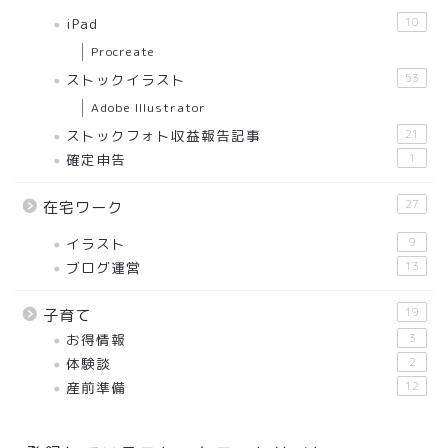
iPad
10
Procreate
ストックイラスト
53
Adobe Illustrator
ストックフォト収益報告記事
21
確定申告
1
27
在宅ワーク
イラスト
9
ブログ運営
13
19
子育て
お得情報
3
体験談
2
産前準備
12