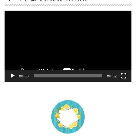
動
画
プ
レ
ー
ヤ
ー
00:00
08:32