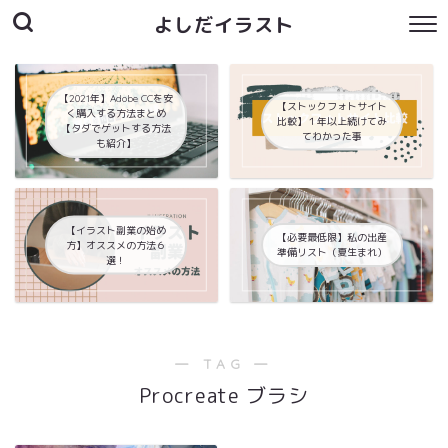
よしだイラスト
【2021年】Adobe CCを安
【ストックフォトサイト
く購入する方法まとめ
比較】１年以上続けてみ
【タダでゲットする方法
てわかった事
も紹介】
【イラスト副業の始め
【必要最低限】私の出産
方】オススメの方法６
準備リスト（夏生まれ）
選！
― TAG ―
Procreate ブラシ